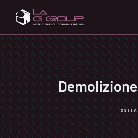
Vai
al
contenuto
Demolizione
30 LUG