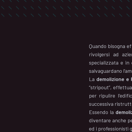
Quando bisogna ef
rivolgersi ad azi
specializzata e in 
salvaguardano l’amb
La
demolizione
e 
“stripout”, effettu
per ripulire l’edi
successiva ristrut
Essendo la
demoli
diventare anche pe
ed i professionisti 