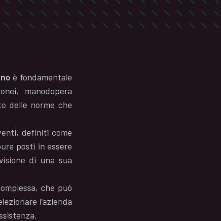
ano
è fondamentale
idonei, manodopera
etto delle norme che
enti, definiti come
pure posti in essere
evisione di una sua
complessa, che può
lezionare l’azienda
assistenza.