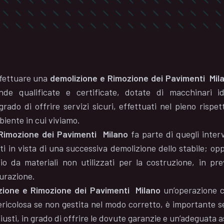
fettuare una
demolizione
e Rimozione dei Pavimenti
Mil
ende qualificate e certificate, dotate di macchinari 
grado di offrire servizi sicuri, effettuati nel pieno risp
iente in cui viviamo.
Rimozione dei Pavimenti
Milano
fa parte di quegli interv
ati in vista di una successiva demolizione dello stabile; op
ficio da materiali non utilizzati per la costruzione, in pr
turazione.
zione
e Rimozione dei Pavimenti
Milano
un’operazione 
ricolosa se non gestita nel modo corretto, è importante se
giusti, in grado di offrire le dovute garanzie e un’adeguata 