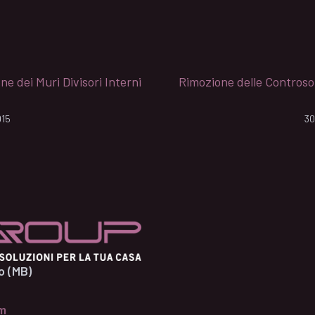
ne dei Muri Divisori Interni
Rimozione delle Controso
015
30
o (MB)
om